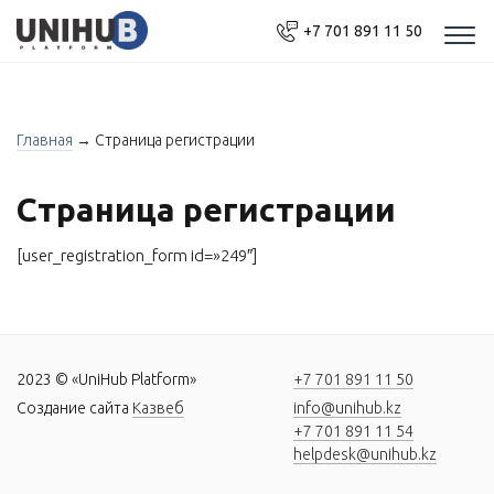
+7 701 891 11 50
Моб
нав
Главная
→
Страница регистрации
Страница регистрации
[user_registration_form id=»249″]
2023 © «UniHub Platform»
+7 701 891 11 50
Создание сайта
Казвеб
info@unihub.kz
+7 701 891 11 54
helpdesk@unihub.kz