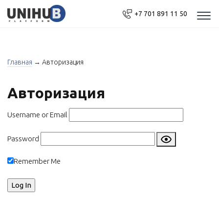
+7 701 891 11 50
Моб
нав
Главная
→
Авторизация
Авторизация
Username or Email
Password
Remember Me