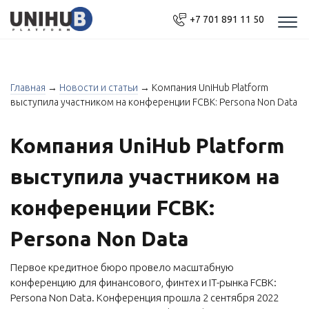
+7 701 891 11 50
Моб
нав
Главная
→
Новости и статьи
→
Компания UniHub Platform
выступила участником на конференции FCBK: Persona Non Data
Компания UniHub Platform
выступила участником на
конференции FCBK:
Persona Non Data
Первое кредитное бюро провело масштабную
конференцию для финансового, финтех и IT-рынка FCBK:
Persona Non Data. Конференция прошла 2 сентября 2022