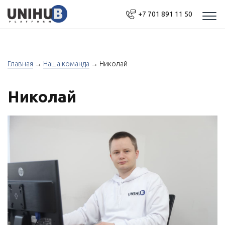
+7 701 891 11 50
Моб
нав
Главная
→
Наша команда
→
Николай
Николай